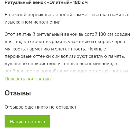
Ритуальный венок «Элитный» 180 см
В нежной персиково-зелёной гамме - светлая память в
изысканном исполнении
Этот элитный ритуальный венок высотой 180 см создан
для тех, кто хочет выразить уважение и скорбь через
мягкость, гармонию и элегантность. Нежные
персиковые оттенки символизируют светлую память,
душевное спокойствие и тёплые воспоминания, а
зелёная листва придаёт композиции естественность и
объём. Бело-зелёные акценты по краям добавляют
Показать полностью
лёгкости и завершают образ, делая венок особенно
Отзывы
уместным на прощальных церемониях женщин.
Состав и особенности:
Отзывов еще никто не оставлял
• Высота: 180 см (овальная форма)
• Высота ножек: 10 см - надёжная устойчивость на
Написать отзыв
любом покрытии
• Основные элементы: крупные персиковые розы,