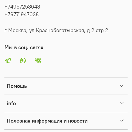
+74957253643
Заявления и рассчитывается в рабочих днях без учета
+79771947038
праздников/выходных дней.
г Москва, ул Краснобогатырская, д 2 стр 2
Мы в соц. сетях
Помощь
info
Полезная информация и новости