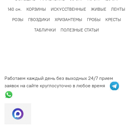
средств начинает исчисляться с момента получения
140 см.
КОРЗИНЫ
ИСКУССТВЕННЫЕ
ЖИВЫЕ
ЛЕНТЫ
Компанией Заявления и рассчитывается в рабочих днях
без учета праздников/выходных дней.
РОЗЫ
ГВОЗДИКИ
ХРИЗАНТЕМЫ
ГРОБЫ
КРЕСТЫ
ТАБЛИЧКИ
ПОЛЕЗНЫЕ СТАТЬИ
Работаем каждый день без выходных 24/7 прием
заявок на сайте круглосуточно в любое время