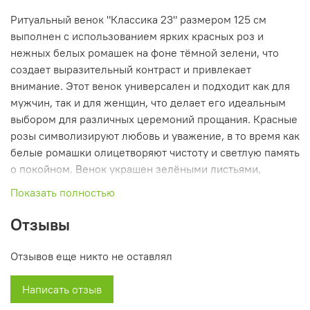
Ритуальный венок "Классика 23" размером 125 см
выполнен с использованием ярких красных роз и
нежных белых ромашек на фоне тёмной зелени, что
создает выразительный контраст и привлекает
внимание. Этот венок универсален и подходит как для
мужчин, так и для женщин, что делает его идеальным
выбором для различных церемоний прощания. Красные
розы символизируют любовь и уважение, в то время как
белые ромашки олицетворяют чистоту и светлую память
о покойном. Венок украшен зелёными листьями,
которые добавляют композиции естественности и
Показать полностью
гармонии, создавая атмосферу почтения и уважения в
важный момент прощания.
Отзывы
Отзывов еще никто не оставлял
Написать отзыв