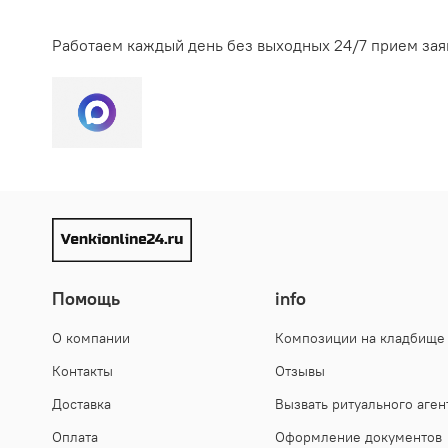
Долговечность. Живые цветы пропитывают специаль
религиозные традиции. Подробнее в статье
На обряд захоронения урны с прахом ушедшего из 
высокая влажность воздуха сократят этот срок. И
Работаем каждый день без выходных 24/7 прием зая
материал все равно окажется выносливее натурал
Практичность. Искусственные венки не требуют ни
Возможность купить заранее. Искусственный венок
Композицию из натуральных растений изготавлива
больше она портится. Живые цветы очень чувствит
Помощь
info
О компании
Композиции на кладбище
Контакты
Отзывы
Доставка
Вызвать ритуального аген
Оплата
Оформление документов