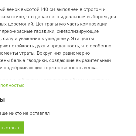
ый венок высотой 140 см выполнен в строгом и
ском стиле, что делает его идеальным выбором для
ых церемоний. Центральную часть композиции
 ярко-красные гвоздики, символизирующие
, силу и уважение к ушедшему. Эти цветы
ряют стойкость духа и преданность, что особенно
моменты утраты. Вокруг них равномерно
ены белые гвоздики, создающие выразительный
 и подчёркивающие торжественность венка.
листья добавляют композиции объем и свежесть,
 полностью
но вписываясь в общую картину. Золотистые ленты,
о обрамляющие венок, придают ему благородства и
вы
ности, подчёркивая значимость момента прощания.
еще никто не оставлял
ок особенно подходит для мужчин, благодаря
ю строгих и контрастных цветов, символизирующих
ть отзыв
стоинство и вечную память. Он становится не только
ем, но и важным символом, который помогает