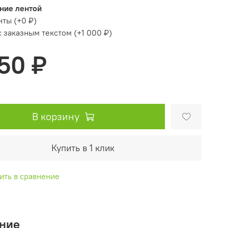
ние лентой
нты
(+
0 ₽
)
с заказным текстом
(+
1 000 ₽
)
50 ₽
В корзину
Купить в 1 клик
ить в сравнение
ние