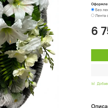
Оформле
Без ле
Лента 
6 7
Добав
Описа