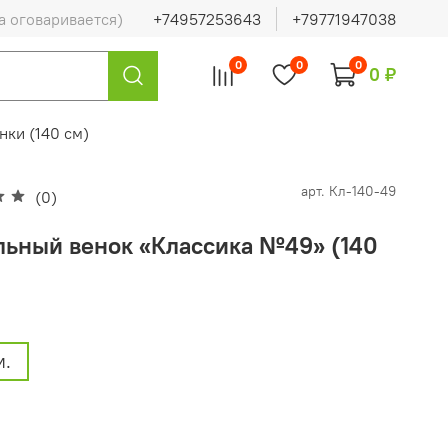
а оговаривается)
+74957253643
+79771947038
0
0
0
0 ₽
нки (140 см)
арт.
Кл-140-49
(0)
льный венок «Классика №49» (140
м.