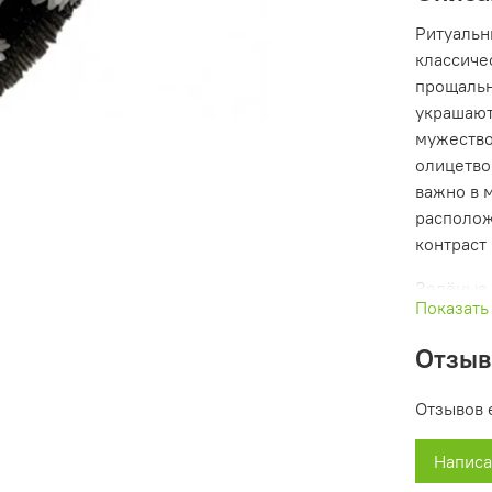
Ритуальн
классиче
прощальн
украшают
мужество
олицетво
важно в 
располож
контраст
Зелёные 
Показать
гармонич
элегантн
Отзы
завершен
Отзывов 
Этот вен
сочетани
Написа
честь, до
украшени