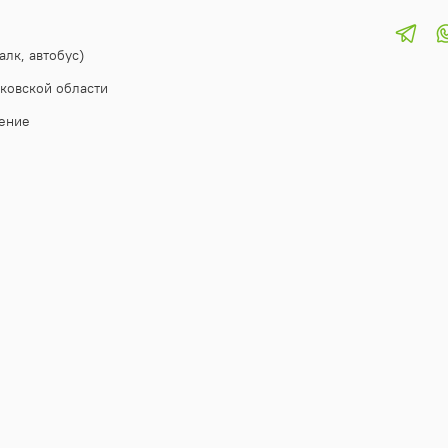
алк, автобус)
ковской области
ение