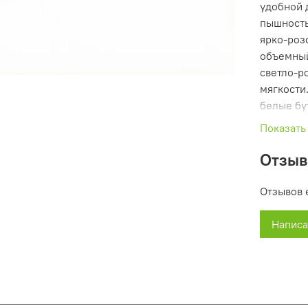
удобной 
пышность
ярко-роз
объемный
светло-р
мягкости
белые бу
корзине 
Показать
веточки 
контраст
Отзы
каймой (
корзины.
Отзывов 
Симв
Написа
трад
В правос
смысл. Р
благодар