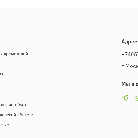
 средств начинает исчисляться с момента получения Компа
Адрес
 и крематорий
+7495
г Моск
та
Мы в с
алк, автобус)
ковской области
ение