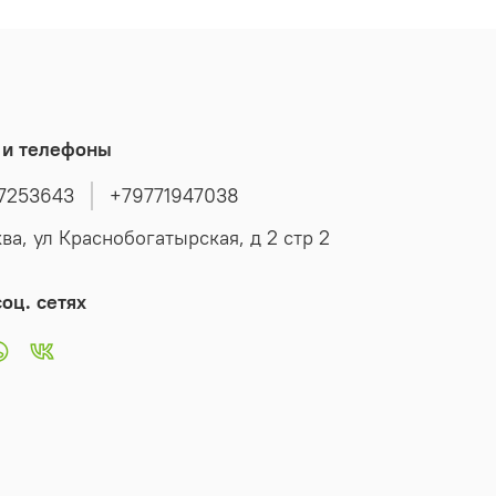
нией Заявления и рассчитывается в рабочих днях
 и телефоны
7253643
+79771947038
ва, ул Краснобогатырская, д 2 стр 2
оц. сетях