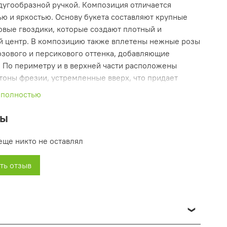
дугообразной ручкой. Композиция отличается
ю и яркостью. Основу букета составляют крупные
овые гвоздики, которые создают плотный и
 центр. В композицию также вплетены нежные розы
озового и персикового оттенка, добавляющие
. По периметру и в верхней части расположены
тоны фрезии, устремленные вверх, что придает
воздушность. Акцентными элементами выступают
 полностью
лаванды, которые создают красивый цветовой
. Зеленую массу образуют темные листья с белой
вы
пестролистный плющ), обрамляющие основание
еще никто не оставлял
олика цветов в православной
ть отзыв
иции
лавной культуре цвета несут глубокий духовный
озовый цвет символизирует нежную печаль,
ность за любовь и тепло, которые дарила усопшая.