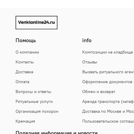
Сумма возврата будет равняться сумме покупки.
Срок рассмотрения Заявления и возврата денежных
без учета праздников/выходных дней.
Помощь
info
О компании
Композиции на кладбище
Контакты
Отзывы
Доставка
Вызвать ритуального аген
Оплата
Оформление документов
Вопросы и ответы
Обмен и возврат
Ритуальные услуги
Аренда транспорта (катаф
Организация похорон
Доставка по Москве и Мос
Кремация
Пользовательское соглаш
Полезная информация и новости