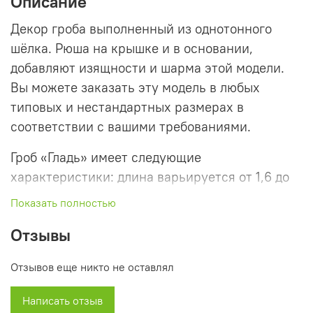
Описание
Декор гроба выполненный из однотонного
шёлка. Рюша на крышке и в основании,
добавляют изящности и шарма этой модели.
Вы можете заказать эту модель в любых
типовых и нестандартных размерах в
соответствии с вашими требованиями.
Гроб «Гладь» имеет следующие
характеристики: длина варьируется от 1,6 до
2,2 метров. Максимальная нагрузка
Показать полностью
составляет 120 кг, а его вес равен 35 кг.
Отзывы
У нас в магазине эта модель представлена в
разных цветах, таких как бордовый, синий,
Отзывов еще никто не оставлял
сиреневый, золотой, голубой, изумрудный,
Написать отзыв
красный и розовый.