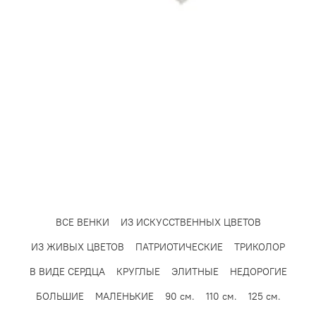
Возврат денежных средств будет осуществлен на
банковскую карту в течение 21 (двадцати одного)
рабочего дня со дня получения «Заявление о возврате
денежных средств» Компанией.
Для возврата денежных средств по операциям
проведенными с ошибками необходимо обратиться с
письменным заявлением и приложением копии
паспорта и чеков/квитанций, подтверждающих
ошибочное списание.
Сумма возврата будет равняться сумме покупки.
Срок рассмотрения Заявления и возврата денежных
средств начинает исчисляться с момента получения
Компанией Заявления и рассчитывается в рабочих днях
ВСЕ ВЕНКИ
ИЗ ИСКУССТВЕННЫХ ЦВЕТОВ
без учета праздников/выходных дней.
ИЗ ЖИВЫХ ЦВЕТОВ
ПАТРИОТИЧЕСКИЕ
ТРИКОЛОР
В ВИДЕ СЕРДЦА
КРУГЛЫЕ
ЭЛИТНЫЕ
НЕДОРОГИЕ
БОЛЬШИЕ
МАЛЕНЬКИЕ
90 см.
110 см.
125 см.