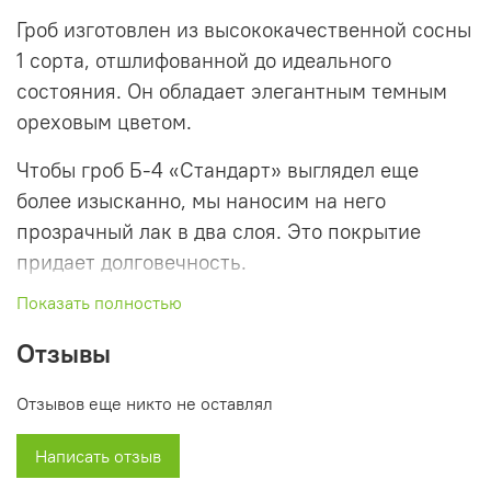
Гроб изготовлен из высококачественной сосны
1 сорта, отшлифованной до идеального
состояния. Он обладает элегантным темным
ореховым цветом.
Чтобы гроб Б-4 «Стандарт» выглядел еще
более изысканно, мы наносим на него
прозрачный лак в два слоя. Это покрытие
придает долговечность.
Показать полностью
Крышка украшена декоративным золотистым
молдингом, который придает ему роскошный
Отзывы
вид. На крышке также вырезан православный
крест с молитвой «Трисвятое», что делает наш
Отзывов еще никто не оставлял
гроб особым и символичным.
Написать отзыв