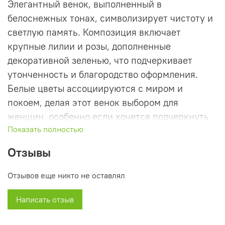
Элегантный венок, выполненный в
белоснежных тонах, символизирует чистоту и
светлую память. Композиция включает
крупные лилии и розы, дополненные
декоративной зеленью, что подчеркивает
утонченность и благородство оформления.
Белые цветы ассоциируются с миром и
покоем, делая этот венок выбором для
женщин, особенно если хочется подчеркнуть
Показать полностью
нежность и доброту личности ушедшего.
Высота - 110 см, подходит как для возложения
Отзывы
на траурных церемониях, так и для
оформления мемориальных мест, создавая
Отзывов еще никто не оставлял
атмосферу покоя и уважения.
Написать отзыв