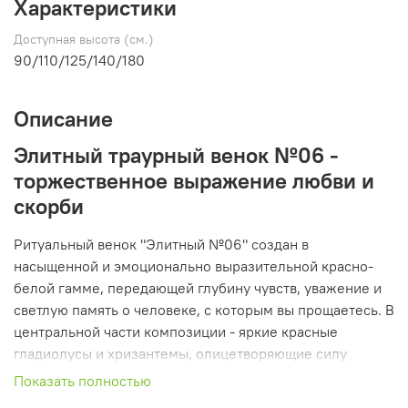
Характеристики
Доступная высота (см.)
90/110/125/140/180
Описание
Элитный траурный венок №06 -
торжественное выражение любви и
скорби
Ритуальный венок "Элитный №06" создан в
насыщенной и эмоционально выразительной красно-
белой гамме, передающей глубину чувств, уважение и
светлую память о человеке, с которым вы прощаетесь. В
центральной части композиции - яркие красные
гладиолусы и хризантемы, олицетворяющие силу
эмоций, преданность и искреннюю связь с усопшим.
Показать полностью
Эти цветы придают венку особую выразительность и