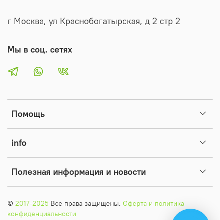
Заявления и рассчитывается в рабочих днях без учета
г Москва, ул Краснобогатырская, д 2 стр 2
праздников/выходных дней.
Мы в соц. сетях
Помощь
info
Полезная информация и новости
©
2017-2025
Все права защищены.
Оферта и политика
конфиденциальности