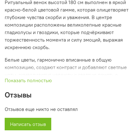
Ритуальный венок высотой 180 см выполнен в яркой
красно-белой цветовой гамме, которая олицетворяет
глубокие чувства скорби и уважения. В центре
композиции расположены великолепные красные
гладиолусы и гвоздики, которые подчёркивают
торжественность момента и силу эмоций, выражая
искреннюю скорбь.
Белые цветы, гармонично вписанные в общую
композицию, создают контраст и добавляют светлые
ноты, символизируя надежду и светлую память о
Показать полностью
покойном. Зелёная листва и декоративные элементы
равномерно распределены по венку, придавая ему
Отзывы
объём и гармонию, а также создавая ощущение
свежести и жизни.
Отзывов еще никто не оставлял
Этот венок станет идеальным выбором для прощальных
Написать отзыв
церемоний, особенно для мужчин, так как его строгий
дизайн и насыщенные цвета выражают глубокое
уважение и память о ушедшем. Он служит достойным