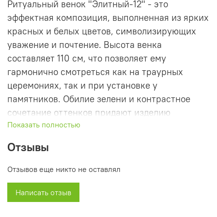
Ритуальный венок "Элитный-12" - это
эффектная композиция, выполненная из ярких
красных и белых цветов, символизирующих
уважение и почтение. Высота венка
составляет 110 см, что позволяет ему
гармонично смотреться как на траурных
церемониях, так и при установке у
памятников. Обилие зелени и контрастное
сочетание оттенков придают изделию
Показать полностью
выразительность и торжественный вид.
Отзывы
Венок изготовлен из качественных
материалов, которые сохраняют свежий и
Отзывов еще никто не оставлял
ухоженный вид даже при длительном
использовании на открытом воздухе.
Написать отзыв
Благодаря своему продуманному дизайну и
вниманию к деталям, этот венок станет