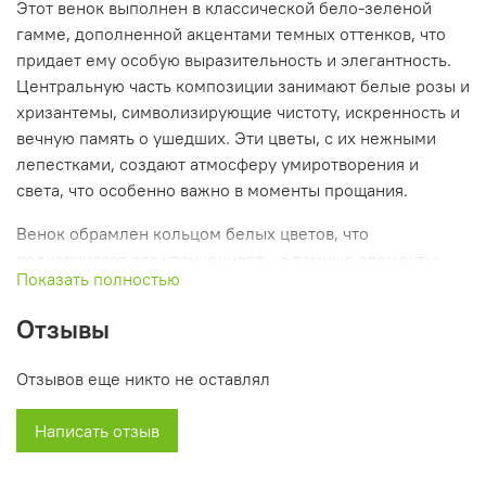
Этот венок выполнен в классической бело-зеленой
гамме, дополненной акцентами темных оттенков, что
придает ему особую выразительность и элегантность.
Центральную часть композиции занимают белые розы и
хризантемы, символизирующие чистоту, искренность и
вечную память о ушедших. Эти цветы, с их нежными
лепестками, создают атмосферу умиротворения и
света, что особенно важно в моменты прощания.
Венок обрамлен кольцом белых цветов, что
подчеркивает его утонченность, а темные элементы,
Показать полностью
добавленные в композицию, создают строгий и
выразительный контраст, акцентируя внимание на
Отзывы
красоте центральных цветов. Декоративная зелень,
аккуратно вплетённая в венок, завершает композицию,
Отзывов еще никто не оставлял
придавая ей гармоничность и естественность, а также
символизируя жизненную силу и продолжение памяти.
Написать отзыв
Этот венок станет достойным выбором для церемоний
прощания как с мужчинами, так и с женщинами,