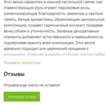
Этот венок оформлен в нежной пастельной гамме, где
главенствующую роль играют персиковые розы,
символизирующие благодарность, уважение и светлую
память. Белые хризантемы, обрамляющие центральную
композицию, создают гармоничный контраст, придавая
венку объём и утонченность. Зелёные декоративные
элементы добавляют естественности и завершённости,
подчёркивая красоту всей композиции. Этот венок
идеально подходит для церемоний прощания с
женщинами, позволяя выразить глубокие чувства любви
и уважения, а также сохранить светлую память о
Показать полностью
покойной. Его изысканный дизайн и мягкие оттенки
создают атмосферу тепла и нежности, что делает его
Отзывы
достойным выбором для тех, кто хочет почтить память
близкого человека с особым вниманием и заботой.
Отзывов еще никто не оставлял
Написать отзыв