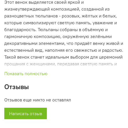
Этот венок выделяется своей яркой и
жизнеутверждающей композицией, созданной из
разноцветных тюльпанов - розовых, жёлтых и белых,
которые символизируют светлую память, уважение и
благодарность. Тюльпаны собраны в объёмную и
гармоничную композицию, окружённую зелёными
декоративными элементами, что придаёт венку живой и
естественный вид, наполняя его свежестью и радостью.
Такой венок станет идеальным выбором для церемоний
прощания с женщинами, передавая светлую память и
искренние чувства уважения к покойной. Его яркие
Показать полностью
цвета и изысканный дизайн создают атмосферу тепла и
любви, позволяя близким выразить свои чувства и
Отзывы
почтить память ушедшего человека с достоинством и
нежностью.
Отзывов еще никто не оставлял
Написать отзыв