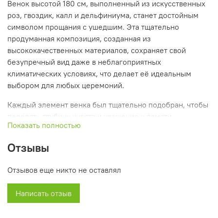
Венок высотой 180 см, выполненный из искусственных
роз, гвоздик, калл и дельфиниума, станет достойным
символом прощания с ушедшим. Эта тщательно
продуманная композиция, созданная из
высококачественных материалов, сохраняет свой
безупречный вид даже в неблагоприятных
климатических условиях, что делает её идеальным
выбором для любых церемоний.
Каждый элемент венка был тщательно подобран, чтобы
передать глубину чувств и уважение к памяти
Показать полностью
покойного, создавая атмосферу скорби и почтения.
Искусственные цветы выглядят так же естественно, как
Отзывы
и свежие, что позволяет сохранить их красоту на долгое
время.
Отзывов еще никто не оставлял
Мы предлагаем удобную доставку в любое время по
Написать отзыв
указанному адресу, включая кладбища и ритуальные
залы. Это позволяет вам сосредоточиться на важном
моменте прощания, не отвлекаясь на организационные