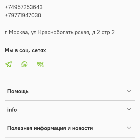
+74957253643
Заявления и рассчитывается в рабочих днях без учета
+79771947038
праздников/выходных дней.
г Москва, ул Краснобогатырская, д 2 стр 2
Мы в соц. сетях
Помощь
info
Полезная информация и новости