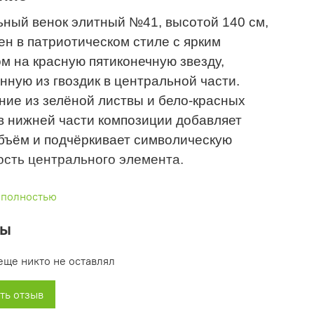
ьный венок элитный №41, высотой 140 см,
н в патриотическом стиле с ярким
м на красную пятиконечную звезду,
ную из гвоздик в центральной части.
ие из зелёной листвы и бело-красных
в нижней части композиции добавляет
объём и подчёркивает символическую
ость центрального элемента.
нок подойдёт для прощания с ветеранами
 полностью
дьми, связанными с военной службой,
вы
зируя честь, мужество и память о
ских подвигах.
еще никто не оставлял
ть отзыв