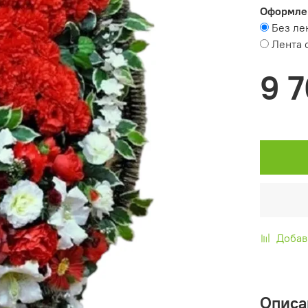
Оформле
Без ле
Лента 
9 
Добав
Описа