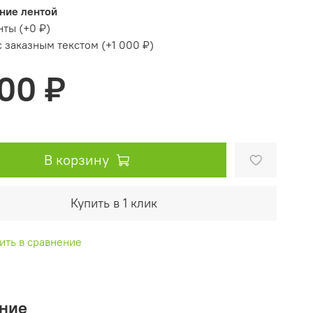
ние лентой
нты
(+
0 ₽
)
с заказным текстом
(+
1 000 ₽
)
700 ₽
В корзину
Купить в 1 клик
ить в сравнение
ние