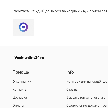
Долговечность. Живые цветы пропитывают специаль
религиозные традиции. Подробнее в статье
На обряд захоронения урны с прахом ушедшего из 
высокая влажность воздуха сократят этот срок. И
Работаем каждый день без выходных 24/7 прием зая
материал все равно окажется выносливее натурал
Практичность. Искусственные венки не требуют ни
Возможность купить заранее. Искусственный венок
Композицию из натуральных растений изготавлива
больше она портится. Живые цветы очень чувствит
Помощь
info
О компании
Композиции на кладбище
Контакты
Отзывы
Доставка
Вызвать ритуального аген
Оплата
Оформление документов