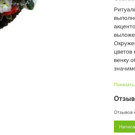
Ритуал
выполне
акценто
выложен
Окружен
цветов 
венку 
значим
Этот ве
Показать
или лю
Отзы
символи
героиче
Отзывов 
Написа