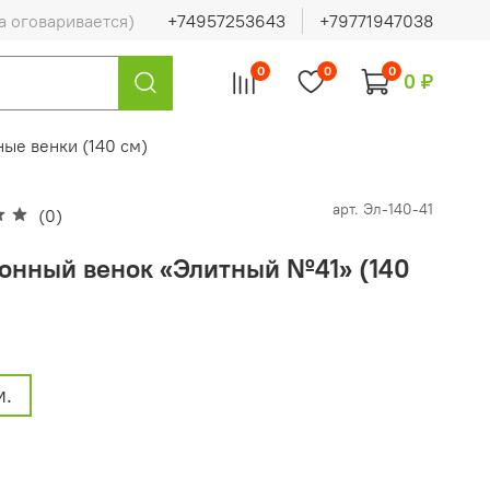
а оговаривается)
+74957253643
+79771947038
0
0
0
0 ₽
ые венки (140 см)
арт.
Эл-140-41
(0)
онный венок «Элитный №41» (140
м.