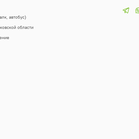
алк, автобус)
ковской области
ение