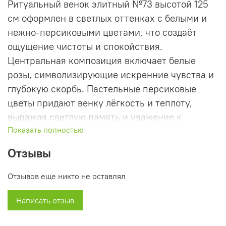
Ритуальный венок элитный №73 высотой 125
см оформлен в светлых оттенках с белыми и
нежно-персиковыми цветами, что создаёт
ощущение чистоты и спокойствия.
Центральная композиция включает белые
розы, символизирующие искренние чувства и
глубокую скорбь. Пастельные персиковые
цветы придают венку лёгкость и теплоту,
выражая светлую память и уважение к
Показать полностью
ушедшему.
Отзывы
Этот венок подойдёт для церемонии
прощания, символизируя покой и светлую
Отзывов еще никто не оставлял
память.
Написать отзыв