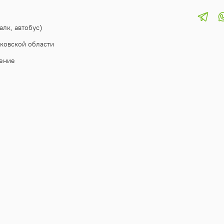
алк, автобус)
ковской области
ение