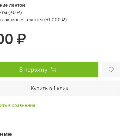
ние лентой
нты
(+
0 ₽
)
с заказным текстом
(+
1 000 ₽
)
00 ₽
В корзину
Купить в 1 клик
ить в сравнение
ние