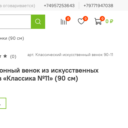
а оговаривается)
+74957253643
+79771947038
0
0
0
0 ₽
нки (90 см)
арт.
Классический искусственный венок 90-11
(0)
онный венок из искусственных
в «Классика №11» (90 см)
.