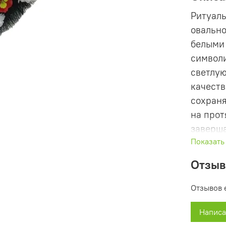
Ритуаль
овальн
белыми 
символи
светлую
качеств
сохран
на прот
заверша
Показать
придаёт
Отзы
Особенн
Отзывов 
- Высот
- Форм
Написа
- Цвето