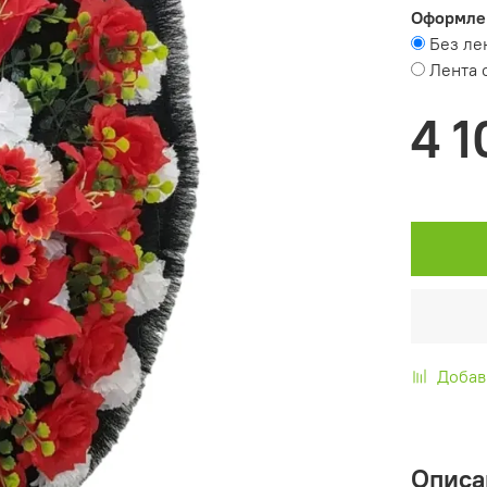
Оформле
Без ле
Лента 
4 1
Добав
Описа