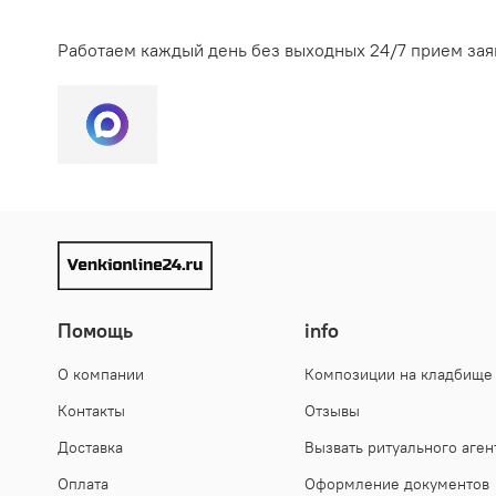
Долговечность. Живые цветы пропитывают специаль
религиозные традиции. Подробнее в статье
На обряд захоронения урны с прахом ушедшего из 
высокая влажность воздуха сократят этот срок. И
Работаем каждый день без выходных 24/7 прием зая
материал все равно окажется выносливее натурал
Практичность. Искусственные венки не требуют ни
Возможность купить заранее. Искусственный венок
Композицию из натуральных растений изготавлива
больше она портится. Живые цветы очень чувствит
Помощь
info
О компании
Композиции на кладбище
Контакты
Отзывы
Доставка
Вызвать ритуального аген
Оплата
Оформление документов