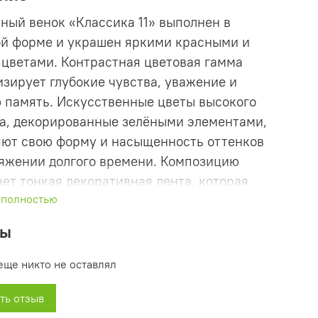
ный венок «Классика 11» выполнен в
ой форме и украшен яркими красными и
цветами. Контрастная цветовая гамма
зирует глубокие чувства, уважение и
 память. Искусственные цветы высокого
а, декорированные зелёными элементами,
яют свою форму и насыщенность оттенков
яжении долгого времени. Композицию
ет тонкая декоративная лента, которая
 полностью
 венку торжественный и законченный вид.
вы
ости:
еще никто не оставлял
а: 90 см
а: овальная
ть отзыв
вая палитра: сочетание красных и белых