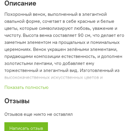
Описание
Похоронный венок, выполненный в элегантной
овальной форме, сочетает в себе красные и белые
цветы, которые символизируют любовь, уважение и
чистоту. Высота венка составляет 90 см, что делает его
заметным элементом на прощальных и поминальных
церемониях. Венок украшен зелёными элементами,
придающими композиции естественность, и дополнен
золотистыми лентами, что добавляет ему
торжественный и элегантный вид. Изготовленный из
высококачественных искусственных цветов и
декоративных элементов, венок сохраняет свою
Показать полностью
привлекательность на протяжении долгого времени,
служа символом памяти и уважения к ушедшим, а также
Отзывы
подчёркивая важность каждого момента прощания.
Отзывов еще никто не оставлял
Написать отзыв