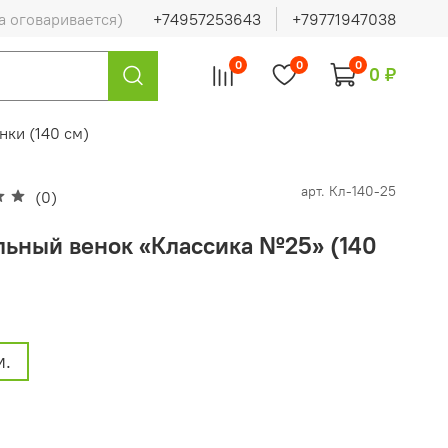
а оговаривается)
+74957253643
+79771947038
0
0
0
0 ₽
нки (140 см)
арт.
Кл-140-25
(0)
льный венок «Классика №25» (140
м.