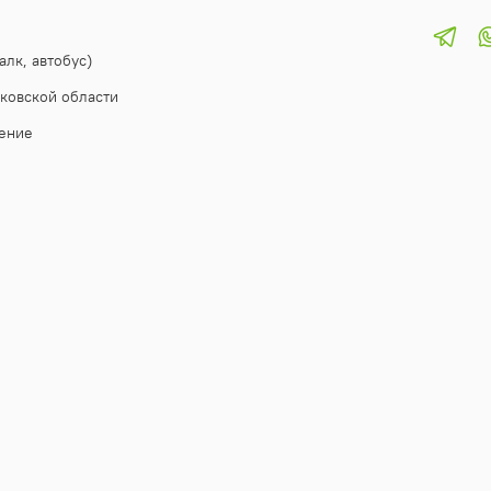
алк, автобус)
ковской области
ение