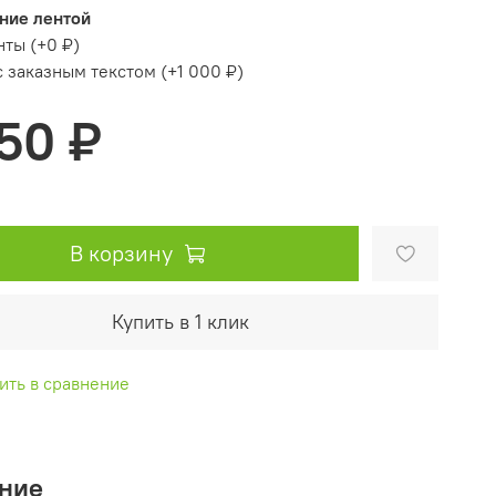
ние лентой
нты
(+
0 ₽
)
с заказным текстом
(+
1 000 ₽
)
50 ₽
В корзину
Купить в 1 клик
ить в сравнение
ние