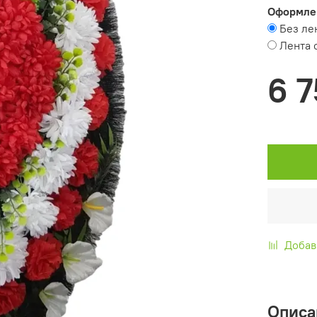
Оформле
Без ле
Лента 
6 7
Добав
Описа