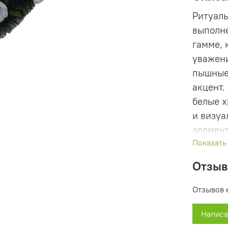
Ритуаль
выполне
гамме, 
уважени
пышные
акцент.
белые 
и визуа
элемент
Показать
венка, 
изыскан
Отзы
выражен
подчёрк
Отзывов 
человек
Написа