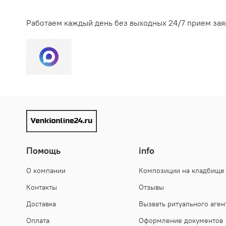
Долговечность. Живые цветы пропитывают специаль
религиозные традиции. Подробнее в статье
На обряд захоронения урны с прахом ушедшего из 
высокая влажность воздуха сократят этот срок. И
Работаем каждый день без выходных 24/7 прием зая
материал все равно окажется выносливее натурал
Практичность. Искусственные венки не требуют ни
Возможность купить заранее. Искусственный венок
Композицию из натуральных растений изготавлива
больше она портится. Живые цветы очень чувствит
Помощь
info
О компании
Композиции на кладбище
Контакты
Отзывы
Доставка
Вызвать ритуального аген
Оплата
Оформление документов