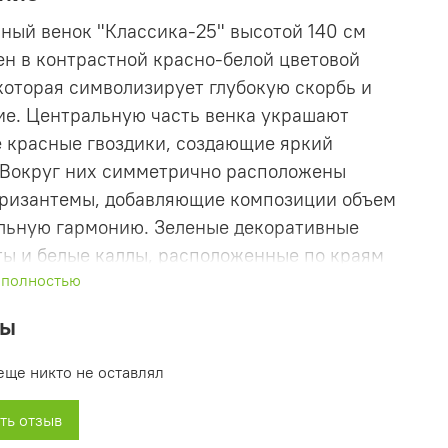
ный венок "Классика-25" высотой 140 см
н в контрастной красно-белой цветовой
которая символизирует глубокую скорбь и
е. Центральную часть венка украшают
 красные гвоздики, создающие яркий
 Вокруг них симметрично расположены
хризантемы, добавляющие композиции объем
льную гармонию. Зеленые декоративные
ы и белые каллы, расположенные по краям
 полностью
придают композиции свежести и
ности. Эта модель станет достойным
вы
ием искренних чувств и памяти,
ивая уважение и светлую память о дорогом
еще никто не оставлял
е.
ть отзыв