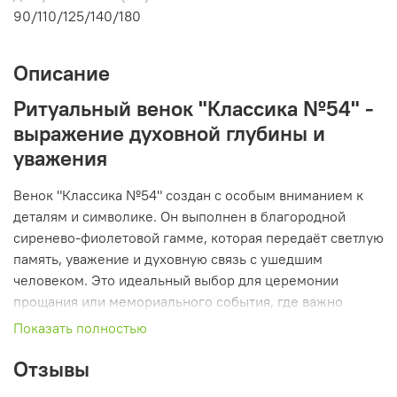
90/110/125/140/180
Описание
Ритуальный венок "Классика №54" -
выражение духовной глубины и
уважения
Венок "Классика №54" создан с особым вниманием к
деталям и символике. Он выполнен в благородной
сиренево-фиолетовой гамме, которая передаёт светлую
память, уважение и духовную связь с ушедшим
человеком. Это идеальный выбор для церемонии
прощания или мемориального события, где важно
подчеркнуть торжественность момента и искренность
Показать полностью
чувств.
Отзывы
Цветовая символика и композиция