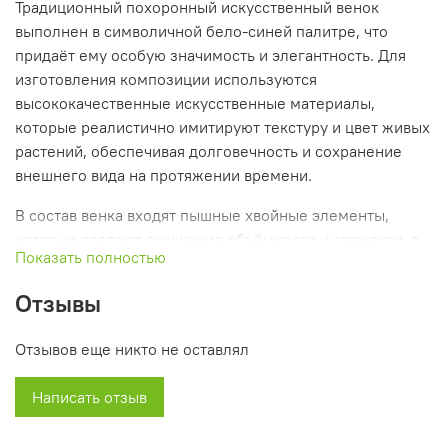
Традиционный похоронный искусственный венок
выполнен в символичной бело-синей палитре, что
придаёт ему особую значимость и элегантность. Для
изготовления композиции используются
высококачественные искусственные материалы,
которые реалистично имитируют текстуру и цвет живых
растений, обеспечивая долговечность и сохранение
внешнего вида на протяжении времени.
В состав венка входят пышные хвойные элементы,
которые создают ощущение объёмности и свежести, а
Показать полностью
также белые и синие бархатные гвоздики,
символизирующие чистоту и уважение. Листья
Отзывы
папоротника добавляют композиции естественности и
гармонии, подчёркивая её утончённость.
Отзывов еще никто не оставлял
С высотой 140 см этот венок идеально подходит для
Написать отзыв
различных похоронных церемоний, позволяя выразить
искренние чувства и почтение к ушедшему. Он станет
достойным символом памяти, оставляя светлые