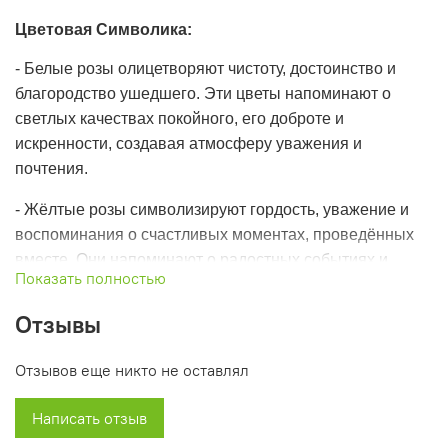
Цветовая Символика:
- Белые розы олицетворяют чистоту, достоинство и
благородство ушедшего. Эти цветы напоминают о
светлых качествах покойного, его доброте и
искренности, создавая атмосферу уважения и
почтения.
- Жёлтые розы символизируют гордость, уважение и
воспоминания о счастливых моментах, проведённых
вместе. Они напоминают о радостных событиях и
Показать полностью
ярких моментах жизни, которые навсегда останутся в
памяти.
Отзывы
- Зелень, использованная в венке, добавляет нотку
Отзывов еще никто не оставлял
надежды и жизненной силы. Она символизирует
продолжение жизни и обновление, позволяя сохранить
Написать отзыв
яркие воспоминания о вашем близком, даже в самые