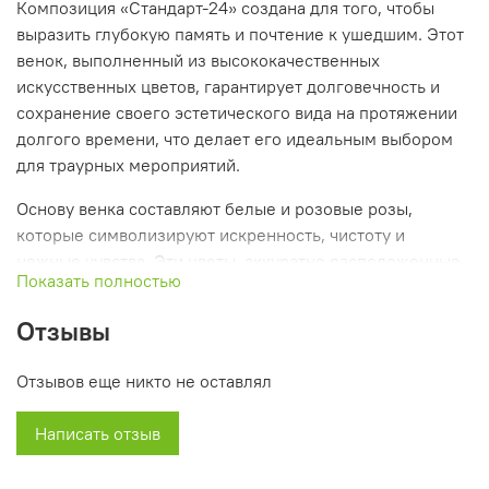
Композиция «Стандарт-24» создана для того, чтобы
выразить глубокую память и почтение к ушедшим. Этот
венок, выполненный из высококачественных
искусственных цветов, гарантирует долговечность и
сохранение своего эстетического вида на протяжении
долгого времени, что делает его идеальным выбором
для траурных мероприятий.
Основу венка составляют белые и розовые розы,
которые символизируют искренность, чистоту и
нежные чувства. Эти цветы, аккуратно расположенные
Показать полностью
в композиции, создают атмосферу уважения и любви.
Зелёные элементы, добавленные к венку, придают ему
Отзывы
свежесть и естественность, а нежные фиолетовые
ленты добавляют утонченности и гармонии,
Отзывов еще никто не оставлял
подчёркивая элегантность всего изделия.
Написать отзыв
С высотой 125 см, венок «Стандарт-24» идеально
подходит для различных траурных церемоний, будь то
похороны или поминальные службы. Он помогает