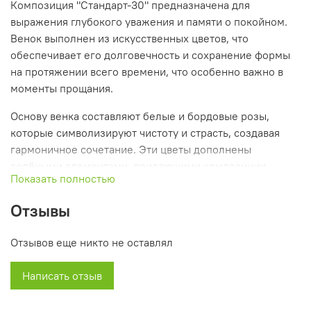
Композиция "Стандарт-30" предназначена для
выражения глубокого уважения и памяти о покойном.
Венок выполнен из искусственных цветов, что
обеспечивает его долговечность и сохранение формы
на протяжении всего времени, что особенно важно в
моменты прощания.
Основу венка составляют белые и бордовые розы,
которые символизируют чистоту и страсть, создавая
гармоничное сочетание. Эти цветы дополнены
зелёными элементами, придающими композиции
Показать полностью
свежесть и естественность, а небольшие красные
бутоны добавляют яркие акценты, подчёркивающие
Отзывы
эмоциональную насыщенность.
Отзывов еще никто не оставлял
Фиолетовые и бордовые ленты, обвивающие венок,
придают ему элегантность и завершенность, создавая
Написать отзыв
впечатление утонченности. Высота 110 см делает этот
венок подходящим для различных траурных церемоний,
позволяя выразить ваши чувства с должным уважением