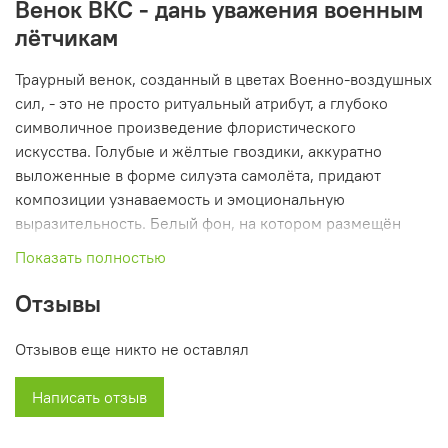
Венок ВКС - дань уважения военным
лётчикам
Траурный венок, созданный в цветах Военно-воздушных
сил, - это не просто ритуальный атрибут, а глубоко
символичное произведение флористического
искусства. Голубые и жёлтые гвоздики, аккуратно
выложенные в форме силуэта самолёта, придают
композиции узнаваемость и эмоциональную
выразительность. Белый фон, на котором размещён
этот образ, усиливает контраст и делает венок
Показать полностью
визуально цельным и торжественным.
Отзывы
Цветовая символика и оформление
Отзывов еще никто не оставлял
Голубой цвет в оформлении венка символизирует небо -
среду, где несёт службу авиация. Жёлтые элементы
Написать отзыв
напоминают о лучах солнца, освещающих путь
лётчикам, и о теплых воспоминаниях о герое. Белый
фон объединяет композицию и придаёт ей светлую,