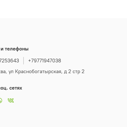
зина становится не просто элементом
ния, а выражением любви и уважения.
цветок, каждый лист и белый акцент
т заботу и память о человеке, который
 тёплый след в сердцах близких. Это не
декор - это искреннее послание, которое
 и телефоны
я с вами надолго, напоминая о важности
 и ценности воспоминаний.
7253643
+79771947038
ва, ул Краснобогатырская, д 2 стр 2
оц. сетях