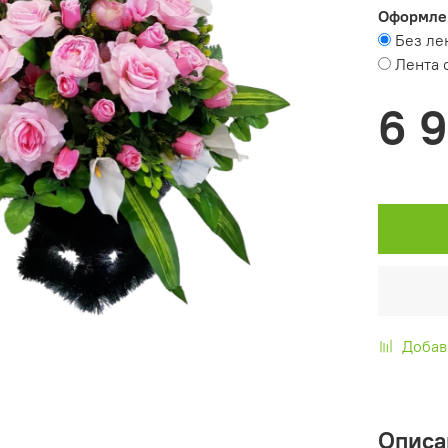
Оформле
Без ле
Лента 
6 
Добав
Описа