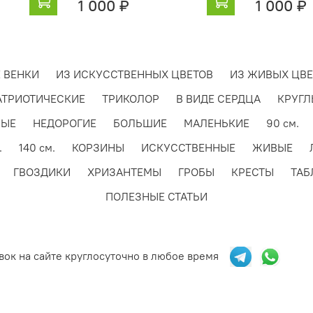
1 000 ₽
1 000 ₽
последу
позволя
сосредо
воспом
 ВЕНКИ
ИЗ ИСКУССТВЕННЫХ ЦВЕТОВ
ИЗ ЖИВЫХ ЦВЕ
АТРИОТИЧЕСКИЕ
ТРИКОЛОР
В ВИДЕ СЕРДЦА
КРУГЛ
Если вы
вариан
НЫЕ
НЕДОРОГИЕ
БОЛЬШИЕ
МАЛЕНЬКИЕ
90 см.
посетит
.
140 см.
КОРЗИНЫ
ИСКУССТВЕННЫЕ
ЖИВЫЕ
искусст
ГВОЗДИКИ
ХРИЗАНТЕМЫ
ГРОБЫ
КРЕСТЫ
ТАБ
различн
ПОЛЕЗНЫЕ СТАТЬИ
ритуаль
Также в
ассорти
вок на сайте круглосуточно в любое время
корзин
Символ,