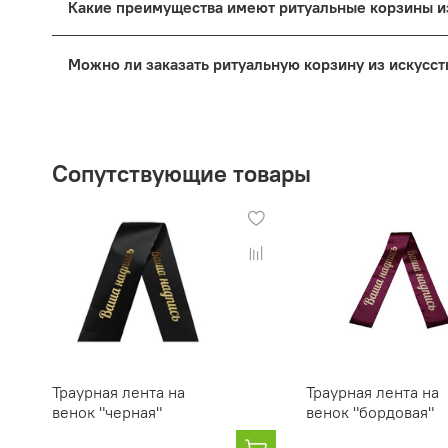
Какие преимущества имеют ритуальные корзины и
соответствовала месту, где будет стоять (напри
или традиции семьи покойного.
Основное преимущество искусственных цветов — 
Можно ли заказать ритуальную корзину из искусс
важно при длительном хранении на кладбище. Он
Да, многие наша компания, предлагает воз
полезно для создания уникальной композ
Сопутствующие товары
Траурная лента на
Траурная лента на
венок "черная"
венок "бордовая"