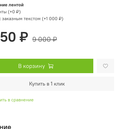
ние лентой
нты
(+
0 ₽
)
с заказным текстом
(+
1 000 ₽
)
950 ₽
9 000 ₽
В корзину
Купить в 1 клик
ить в сравнение
ние