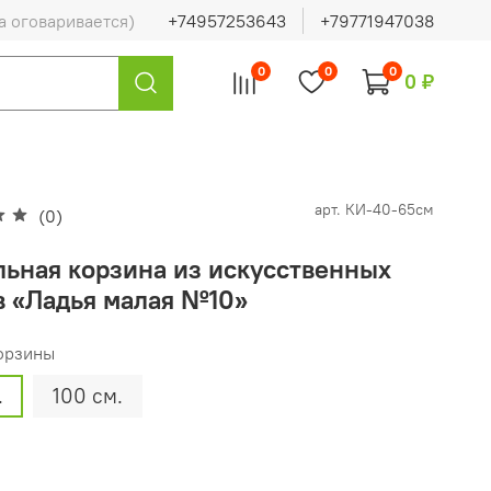
а оговаривается)
+74957253643
+79771947038
0
0
0
0 ₽
арт.
КИ-40-65см
(0)
льная корзина из искусственных
в «Ладья малая №10»
орзины
.
100 см.