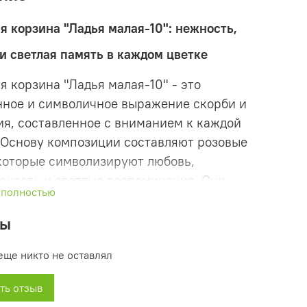
я корзина "Ладья малая-10": нежность,
и светлая память в каждом цветке
я корзина "Ладья малая-10" - это
ное и символичное выражение скорби и
я, составленное с вниманием к каждой
 Основу композиции составляют розовые
которые символизируют любовь,
рность и светлые воспоминания. Они
 полностью
ично дополнены зелёными акцентами и
элементами, что создаёт ощущение
вы
и, чистоты и внутреннего света. Это делает
еще никто не оставлял
 особенно уместной в момент прощания с
ом, чья жизнь была наполнена добром,
ть отзыв
 и любовью.