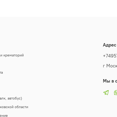
Эта кор
оформле
Каждый 
передаю
оставил
просто 
Адрес
остаётс
момента
 и крематорий
+7495
г Моск
та
Мы в с
алк, автобус)
ковской области
ение