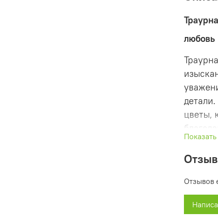
Траурна
любовь 
Траурна
изыскан
уважени
детали.
цветы, 
благода
Показать
гармон
белыми 
Отзы
лёгкост
Отзывов 
корзину
человек
Написа
заботой