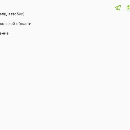
алк, автобус)
ковской области
ение