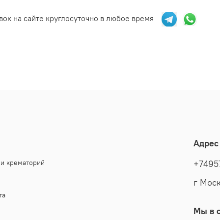
отп
вок на сайте круглосуточно в любое время
Все наши
понимани
и качест
выполнен
Для тех, 
коллекци
так и ав
Мы знаем
Наша зад
Адрес
красиво 
максимал
 и крематорий
+7495
г Моск
та
Мы в с