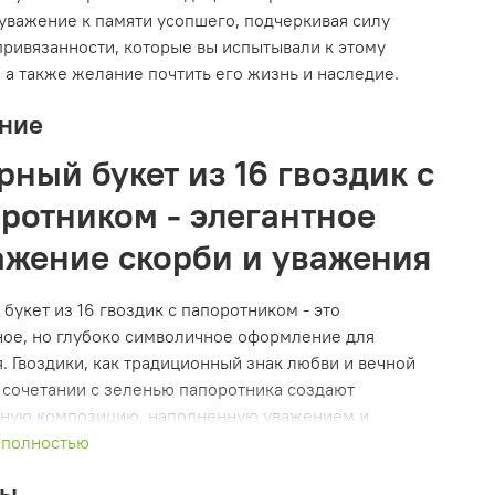
 уважение к памяти усопшего, подчеркивая силу
 привязанности, которые вы испытывали к этому
, а также желание почтить его жизнь и наследие.
ние
рный букет из 16 гвоздик с
ротником - элегантное
жение скорби и уважения
букет из 16 гвоздик с папоротником - это
ое, но глубоко символичное оформление для
. Гвоздики, как традиционный знак любви и вечной
в сочетании с зеленью папоротника создают
ную композицию, наполненную уважением и
.
 полностью
ет подчёркивает важность прощального ритуала,
вы