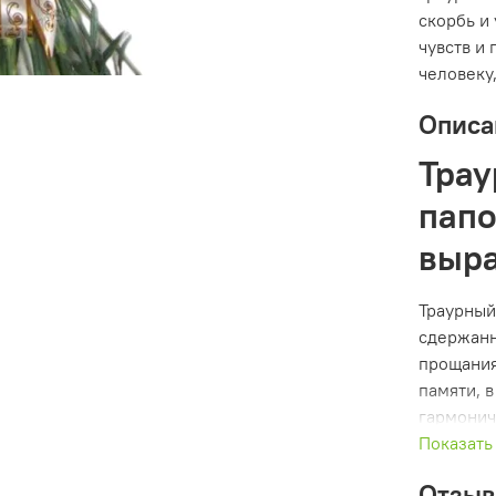
скорбь и
чувств и
человеку
Описа
Трау
папо
выра
Траурный 
сдержанн
прощания
памяти, 
гармонич
теплотой
Показать
Этот бук
Отзы