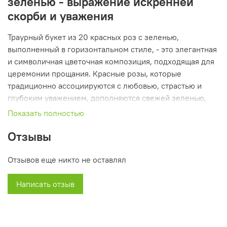
зеленью - выражение искренней
скорби и уважения
Траурный букет из 20 красных роз с зеленью,
выполненный в горизонтальном стиле, - это элегантная
и символичная цветочная композиция, подходящая для
церемонии прощания. Красные розы, которые
традиционно ассоциируются с любовью, страстью и
глубоким уважением, дополняются свежей зеленью,
придающей букету гармонию и естественность.
Показать полностью
Горизонтальное оформление делает букет из живых
Отзывы
цветов особенно уместным на похоронах или поминках:
он выглядит строго, торжественно и вместе с тем
Отзывов еще никто не оставлял
эмоционально ёмко. Такой выбор подходит как для
возложения к гробу или могиле, так и для передачи
Написать отзыв
родным в знак сочувствия и поддержки.
Почему выбирают этот букет?