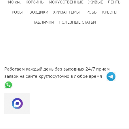
140 см.
КОРЗИНЫ
ИСКУССТВЕННЫЕ
ЖИВЫЕ
ЛЕНТЫ
дополнительные элементы декора;
Оформите заказ: заполните форму на сайте или
РОЗЫ
ГВОЗДИКИ
ХРИЗАНТЕМЫ
ГРОБЫ
КРЕСТЫ
свяжитесь с нами по телефону;
ТАБЛИЧКИ
ПОЛЕЗНЫЕ СТАТЬИ
Уточните адрес и время доставки: доставка
возможна как в день обращения, так и на заранее
выбранную дату.
Звоните нам:
+7 (495) 142-70-38
или
+7 (977) 194-70-38
,
если вам нужна помощь в выборе букета или
оформлении заказа.
Работаем каждый день без выходных 24/7 прием
заявок на сайте круглосуточно в любое время