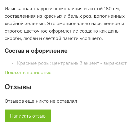
Изысканная траурная композиция высотой 180 см,
составленная из красных и белых роз, дополненных
хвойной зеленью. Это эмоционально насыщенное и
строгое цветочное оформление создано как дань
скорби, любви и светлой памяти усопшего.
Состав и оформление
Красные розы: центральный акцент - выражают
глубокую скорбь, страсть и силу воспоминаний;
Показать полностью
Белые розы: окружают красные - добавляют
Отзывы
чистоту и мягкость образу;
Зелёная основа: выполнена из хвои и
декоративной зелени - подчеркивает объём и
Отзывов еще никто не оставлял
естественность;
Размер: 180 см - делает венок торжественным и
Написать отзыв
уместным для любого места прощания.
Цветовая символика