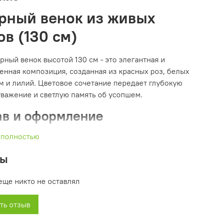
рный венок из живых
ов (130 см)
рный венок высотой 130 см - это элегантная и
енная композиция, созданная из красных роз, белых
м и лилий. Цветовое сочетание передает глубокую
уважение и светлую память об усопшем.
ав и оформление
 полностью
сные розы: символ вечной любви и уважения;
ые хризантемы и лилии: олицетворяют чистоту,
вы
тлую память и духовность;
йная зелень: подчеркивает торжественность и
еще никто не оставлял
дает композиции гармоничный, завершённый вид.
ение и применение
ть отзыв