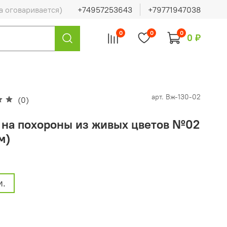
а оговаривается)
+74957253643
+79771947038
0
0
0
0 ₽
арт.
Вж-130-02
(0)
 на похороны из живых цветов №02
м)
м.