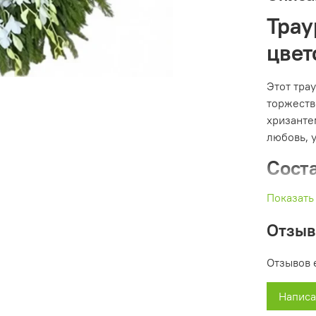
Трау
цвет
Этот трау
торжеств
хризанте
любовь, 
Сост
Показать
Кра
Бел
Отзы
све
Хво
Отзывов 
при
Знач
Написа