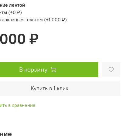
ние лентой
нты
(+
0 ₽
)
с заказным текстом
(+
1 000 ₽
)
 000 ₽
В корзину
Купить в 1 клик
ить в сравнение
ние