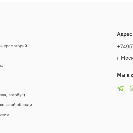
Адрес
 и крематорий
+7495
г Моск
та
Мы в с
алк, автобус)
ковской области
ение