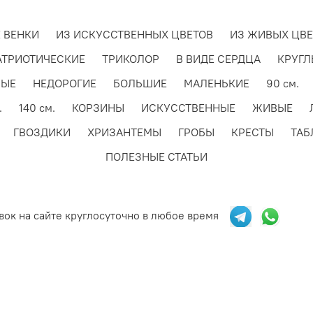
ьзования в их конструкции специальной цветочной губке — «
вут несколько дней.
 ВЕНКИ
ИЗ ИСКУССТВЕННЫХ ЦВЕТОВ
ИЗ ЖИВЫХ ЦВЕ
и постоянной минусовой температуре живые цветы схватыв
АТРИОТИЧЕСКИЕ
ТРИКОЛОР
В ВИДЕ СЕРДЦА
КРУГЛ
озе, не теряя цвета и формы, роза и гвоздика.
НЫЕ
НЕДОРОГИЕ
БОЛЬШИЕ
МАЛЕНЬКИЕ
90 см.
.
140 см.
КОРЗИНЫ
ИСКУССТВЕННЫЕ
ЖИВЫЕ
ГВОЗДИКИ
ХРИЗАНТЕМЫ
ГРОБЫ
КРЕСТЫ
ТАБ
ПОЛЕЗНЫЕ СТАТЬИ
вок на сайте круглосуточно в любое время