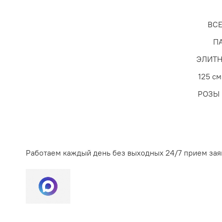
ветки могут простоять подольше, благодаря испол
участках кладбища, где нет деревьев, цветы прожи
ВСЕ
Зимой может происходить интересное явление: пр
П
остаются до оттепели. Хорошо сохраняются при мор
ЭЛИТ
125 см
РОЗЫ
Работаем каждый день без выходных 24/7 прием зая