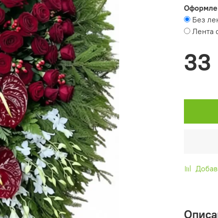
Оформле
Без ле
Лента 
33
Добав
Описа