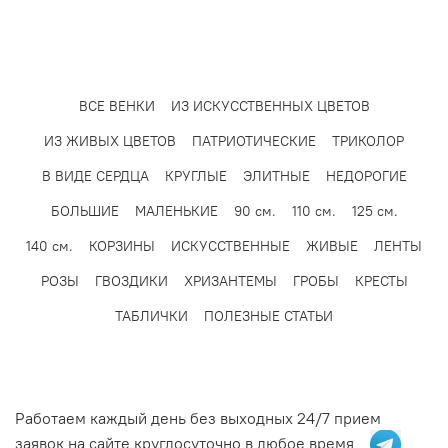
полностью сохранены.
50% от стоимости заказа.
Живые венки на кладбище могут сохранятся до 8-10
дней в весенне-осенний период, при температуре
воздуха от +4 до +15 градусов. Корзины, венки-клумбы
и ветки могут простоять подольше, благодаря
ВСЕ ВЕНКИ
ИЗ ИСКУССТВЕННЫХ ЦВЕТОВ
использования в их конструкции специальной
ИЗ ЖИВЫХ ЦВЕТОВ
ПАТРИОТИЧЕСКИЕ
ТРИКОЛОР
цветочной губке — «оазис». При жаркой погоде,
особенно на открытых участках кладбища, где нет
В ВИДЕ СЕРДЦА
КРУГЛЫЕ
ЭЛИТНЫЕ
НЕДОРОГИЕ
деревьев, цветы проживут несколько дней.
БОЛЬШИЕ
МАЛЕНЬКИЕ
90 см.
110 см.
125 см.
Зимой может происходить интересное явление: при
140 см.
КОРЗИНЫ
ИСКУССТВЕННЫЕ
ЖИВЫЕ
ЛЕНТЫ
постоянной минусовой температуре живые цветы
РОЗЫ
ГВОЗДИКИ
ХРИЗАНТЕМЫ
ГРОБЫ
КРЕСТЫ
схватываются морозом и в таком застывшем состоянии
они остаются до оттепели. Хорошо сохраняются при
ТАБЛИЧКИ
ПОЛЕЗНЫЕ СТАТЬИ
морозе, не теряя цвета и формы, роза и гвоздика.
Работаем каждый день без выходных 24/7 прием
заявок на сайте круглосуточно в любое время