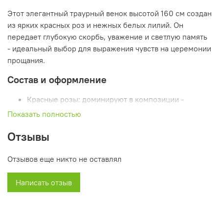
Этот элегантный траурный венок высотой 160 см создан
из ярких красных роз и нежных белых лилий. Он
передает глубокую скорбь, уважение и светлую память
- идеальный выбор для выражения чувств на церемонии
прощания.
Состав и оформление
Красные розы: доминируют в композиции -
олицетворяют любовь, уважение и торжественную
Показать полностью
скорбь;
Отзывы
Белые лилии: окружают розы - добавляют
духовную чистоту и мягкость образу;
Зелёная основа: выполнена из декоративных
Отзывов еще никто не оставлял
элементов - завершает форму и усиливает
контраст;
Написать отзыв
Размер: 160 см - делает венок масштабным и
значимым на любой траурной церемонии.