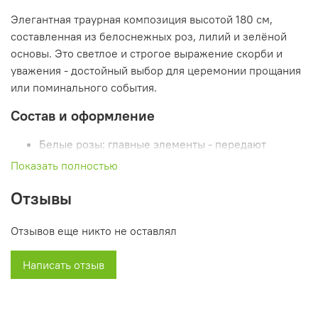
Элегантная траурная композиция высотой 180 см,
составленная из белоснежных роз, лилий и зелёной
основы. Это светлое и строгое выражение скорби и
уважения - достойный выбор для церемонии прощания
или поминального события.
Состав и оформление
Белые розы: главные элементы - передают
чистоту помыслов и духовную связь;
Показать полностью
Лилии: добавляют возвышенность и мягкость -
Отзывы
усиливают светлый акцент воспоминаний;
Зелёная основа: выполнена из плотной
декоративной зелени - создаёт контраст и
Отзывов еще никто не оставлял
завершённость;
Размер: 180 см - делает венок масштабным и
Написать отзыв
уместным для любого места прощания.
Цветовая символика